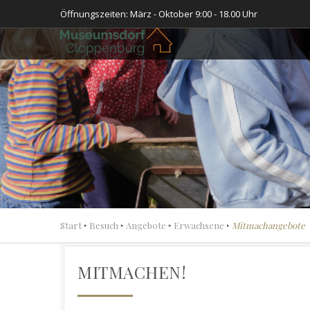
Öffnungszeiten: März - Oktober 9:00 - 18.00 Uhr
Start
‣
Besuch
‣
Angebote
‣
Erwachsene
‣
Mitmachangebote
MITMACHEN!