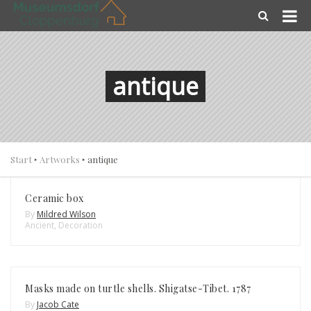
antique
Start
‣
Artworks
‣
antique
Ceramic box
By
Mildred Wilson
Ancient
,
Decoration
Masks made on turtle shells. Shigatse-Tibet. 1787
By
Jacob Cate