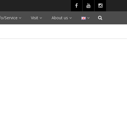
fo/Service
Visit
About us