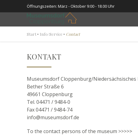
Öffnungszeiten: März - Oktober 9:00 - 18.00 Uhr
Start
‣
Info/Service
‣
Contact
KONTAKT
Museumsdorf Cloppenburg/Niedersächsisches 
Bether Straße 6
49661 Cloppenburg
Tel. 04471 / 9484-0
Fax 04471 / 9484-74
info@museumsdorf.de
To the contact persons of the museum
>>>>>